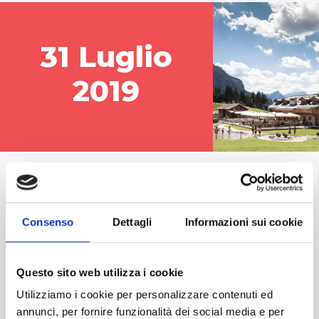
31 Luglio
2019
5 COSE DA NON
PERDERE AI PIANI DI
Consenso
Dettagli
Informazioni sui cookie
PEZZÈ
Questo sito web utilizza i cookie
Volete sapere perchè scegliere i Piani di
Utilizziamo i cookie per personalizzare contenuti ed
Pezzè per passare un'indimenticabile
annunci, per fornire funzionalità dei social media e per
giornata nel cuore delle...