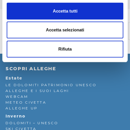
Accetta tutti
Page navigation
Pagina
Pagina
Pagina corren
Pagina
Pagina
1
2
3
4
5
›
Accetta selezionati
Rifiuta
SCOPRI ALLEGHE
Estate
LE DOLOMITI PATRIMONIO UNESCO
ALLEGHE E I SUOI LAGHI
WEBCAM
METEO CIVETTA
ALLEGHE UP
Inverno
DOLOMITI – UNESCO
SKI CIVETTA