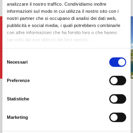
analizzare il nostro traffico. Condividiamo inoltre
informazioni sul modo in cui utilizza il nostro sito con i
nostri partner che si occupano di analisi dei dati web,
pubblicità e social media, i quali potrebbero combinarle
con altre informazioni che ha fornito loro o che hanno
12 Luglio
raccolto dal suo utilizzo dei loro servizi.
2019
Selezione
Necessari
del
consenso
Preferenze
LA VAL CIVETTA
Statistiche
Racconto di un percorso tra paesaggi
mozzafiato La traversata della Val Civetta,
Marketing
oltre ad...