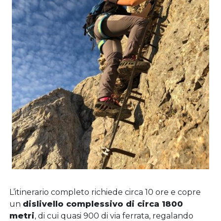
L’itinerario completo richiede circa 10 ore e copre
un
dislivello complessivo di circa 1800
metri
, di cui quasi 900 di via ferrata, regalando