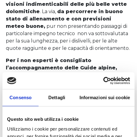
visioni indimenticabili delle più belle vette
dolomitiche
. La via,
da percorrere in buono
stato di allenamento e con previsioni
meteo buone,
pur non presentando passaggi di
particolare impegno tecnico non va sottovalutata
per la sua lunghezza, per i dislivelli, per le alte
quote raggiunte e per le capacità di orientamento.
Per i non esperti è consigliato
l’accompagnamento delle Guide alpine,
suggerito il pernottamento al rifugio Coldai
che consentirà di diminuire il dislivello
giornaliero e al contempo vivere una vera
esperienza di alta montagna.
Consenso
Dettagli
Informazioni sui cookie
Per maggiori informazioni e la relazione completa
della via suggeriamo di visitare
www.ferrate365.it
Questo sito web utilizza i cookie
Utilizziamo i cookie per personalizzare contenuti ed
annunci, per fornire funzionalità dei social media e per