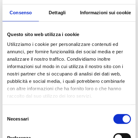
terra.
Consenso
Dettagli
Informazioni sui cookie
Il parco è raggiungibile dal paese di
Alleghe tramite la cabinovia e nei mesi
estivi è aperto tutti i giorni dalle 10 alle
Questo sito web utilizza i cookie
18.30.
Utilizziamo i cookie per personalizzare contenuti ed
APERTO DAL 18 GIUGNO 2022
annunci, per fornire funzionalità dei social media e per
analizzare il nostro traffico. Condividiamo inoltre
informazioni sul modo in cui utilizza il nostro sito con i
nostri partner che si occupano di analisi dei dati web,
pubblicità e social media, i quali potrebbero combinarle
Info & Prenotazioni:
con altre informazioni che ha fornito loro o che hanno
raccolto dal suo utilizzo dei loro servizi.
+39 348 7350443
Selezione
Necessari
Contatta via email
del
consenso
Vai al sito web
Preferenze