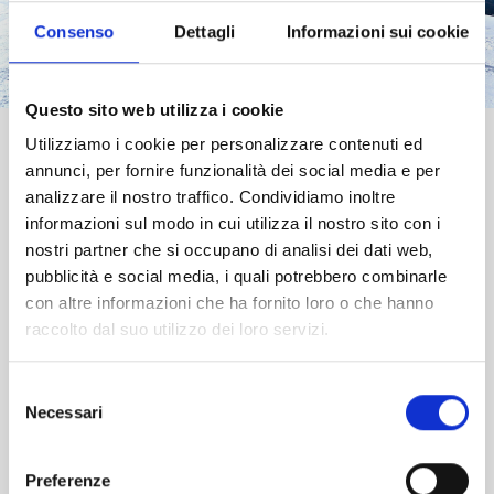
Consenso
Dettagli
Informazioni sui cookie
Questo sito web utilizza i cookie
Utilizziamo i cookie per personalizzare contenuti ed
Muovere i primi passi di freestyle in
annunci, per fornire funzionalità dei social media e per
sicurezza
analizzare il nostro traffico. Condividiamo inoltre
Ad Alleghe vi attende uno spazio in cui divertirvi
informazioni sul modo in cui utilizza il nostro sito con i
in un ambiente cool e accogliente, l’Alleghe
nostri partner che si occupano di analisi dei dati web,
Baby Central Park. Uno snowpark adatto a
pubblicità e social media, i quali potrebbero combinarle
bambini, ragazzi e principianti che vogliono
con altre informazioni che ha fornito loro o che hanno
provare i loro primi tricks in un’area attrezzata e
raccolto dal suo utilizzo dei loro servizi.
sicura. Facile da raggiungere, il Baby Central
Park si trova ai Piani di Pezzè vicino alla stazione
Selezione
di partenza della cabinovia che porta a Col dei
Necessari
del
Baldi. Il parco è servito dalla sciovia Mariaz e offre
consenso
una linea jibbing con larghi “box filo neve”,
Preferenze
strutture più complesse come il “box piramide”