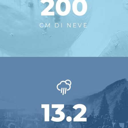
200
CM DI NEVE
13.2