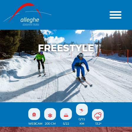
FREESTYLE
0/72
WEBCAM
200
CM
5/22
KM
13.2
°