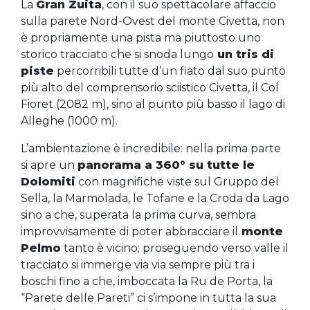
La
Gran Zuita
, con il suo spettacolare affaccio
sulla parete Nord-Ovest del monte Civetta, non
è propriamente una pista ma piuttosto uno
storico tracciato che si snoda lungo
un tris di
piste
percorribili tutte d’un fiato dal suo punto
più alto del comprensorio sciistico Civetta, il Col
Fioret (2082 m), sino al punto più basso il lago di
Alleghe (1000 m).
L’ambientazione è incredibile: nella prima parte
si apre un
panorama a 360° su tutte le
Dolomiti
con magnifiche viste sul Gruppo del
Sella, la Marmolada, le Tofane e la Croda da Lago
sino a che, superata la prima curva, sembra
improvvisamente di poter abbracciare il
monte
Pelmo
tanto è vicino; proseguendo verso valle il
tracciato si immerge via via sempre più tra i
boschi fino a che, imboccata la Ru de Porta, la
“Parete delle Pareti” ci s’impone in tutta la sua