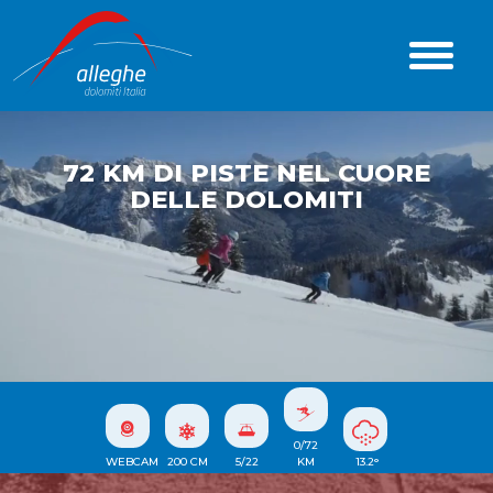
72 KM DI PISTE NEL CUORE
DELLE DOLOMITI
0/72
WEBCAM
200
CM
5/22
KM
13.2
°