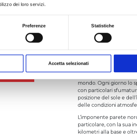
lizzo dei loro servizi.
montagne e che, in modo
scandisce il passare del 
Alleghe.
Preferenze
Statistiche
È la stessa conformazion
Dolomiti a causare ques
da dolomia, un minerale
composto di carbonato d
particolare struttura ch
Accetta selezionati
del sole e dà vita alle ca
aranciate che hanno ispira
mondo. Ogni giorno lo sp
con particolari sfumatur
posizione del sole e dell
delle condizioni atmosfer
L’imponente parete nord
particolare, con la sua i
kilometri alla base e oltr