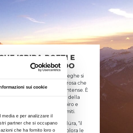
HE ISPIRA POETI E
DI TUTTO IL MONDO
e Dolomiti che abbracciano Alleghe si
i tinte, sfumature di colore rosa che
Informazioni sui cookie
ità di rosso fuoco sempre più intense. È
ra, un incredibile spettacolo della
la pena fermarsi, fare un respiro e
 indimenticabile delle Dolomiti.
l media e per analizzare il
nostri partner che si occupano
dolomitico enrosadöra e rosadüra, “il
azioni che ha fornito loro o
 il suo nome all’effetto che colora le