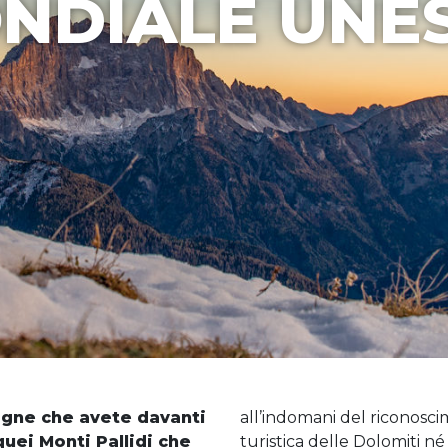
NDIALE UNE
gne che avete davanti
all’indomani del riconosc
quei Monti Pallidi che
turistica delle Dolomiti né