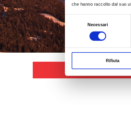
che hanno raccolto dal suo uti
Selezione
Necessari
del
consenso
Rifiuta
LEGGI IL MAGAZINE