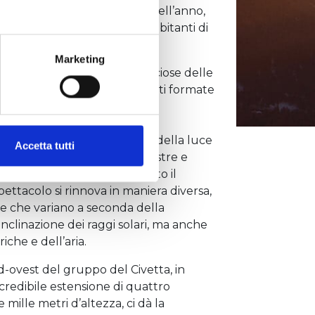
 diverso secondo i periodi dell’anno,
tempo e delle stagioni degli abitanti di
Marketing
e geologica delle pareti rocciose delle
to fenomeno. Esse sono infatti formate
 che contiene “dolomite”, un
i calcio e magnesio. Questa
imica provoca la rifrangenza della luce
Accetta tutti
ratteristiche colorazioni rossastre e
to poeti e viaggiatori di tutto il
ettacolo si rinnova in maniera diversa,
e che variano a seconda della
’inclinazione dei raggi solari, ma anche
iche e dell’aria.
-ovest del gruppo del Civetta, in
ncredibile estensione di quattro
e mille metri d’altezza, ci dà la