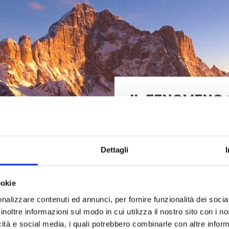
IL FENOMENO C
VIAGGIATORI 
All’alba e al tramonto l
accendono di spettacolar
Dettagli
lasciano il passo a tonal
il momento dell’enrosadi
natura per il quale vale 
ookie
contemplare il panorama
nalizzare contenuti ed annunci, per fornire funzionalità dei socia
inoltre informazioni sul modo in cui utilizza il nostro sito con i 
L’enrosadira, dal ladino 
icità e social media, i quali potrebbero combinarle con altre inform
farsi di colore rosa” deve