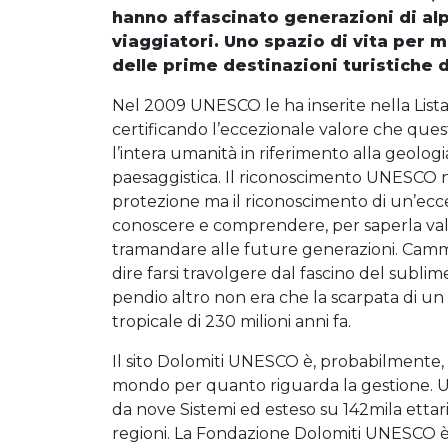
SCI
hanno affascinato generazioni di alpi
viaggiatori. Uno spazio di vita per m
RIFUGI
delle prime destinazioni turistiche d
BAITE
Nel 2009 UNESCO le ha inserite nella List
certificando l’eccezionale valore che qu
APERTE
l’intera umanità in riferimento alla geologia
paesaggistica. Il riconoscimento UNESCO 
protezione ma il riconoscimento di un’ecce
conoscere e comprendere, per saperla valo
tramandare alle future generazioni. Camm
dire farsi travolgere dal fascino del subl
pendio altro non era che la scarpata di un
tropicale di 230 milioni anni fa.
Il sito Dolomiti UNESCO è, probabilmente, 
mondo per quanto riguarda la gestione. 
da nove Sistemi ed esteso su 142mila ettari
regioni. La Fondazione Dolomiti UNESCO 