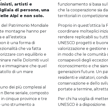
nisti, artisti e
funzionamento si basa sull’
igliaia di persone, una
che la cooperazione sia da
elle Alpi e non solo.
territoriali in competizione
a del Patrimonio Mondiale
Proprio in quest’ottica la
este montagne hanno per
coordinare molteplici inizi
 e all’estetica
rendere replicabili su tutt
non è una forma di
UNESCO progetti e buone 
zionalità che va fatta
valorizzazione e gestione 
rizzare con equilibrio e
in modo che le comunità d
inare nelle Dolomiti vuol
consapevoli degli ecceziona
ime e immaginare che quel
riconoscimento e che siano
 atollo di un mare
generazioni future. Un pa
residenti e visitatori, cond
conservazione e dello svilu
uno dei più complessi al
portate a termine, altrettan
Un Bene seriale, composto
 in cinque province e tre
Per chi ha voglia di metter
è uno strumento a
UNESCO è a disposizione.