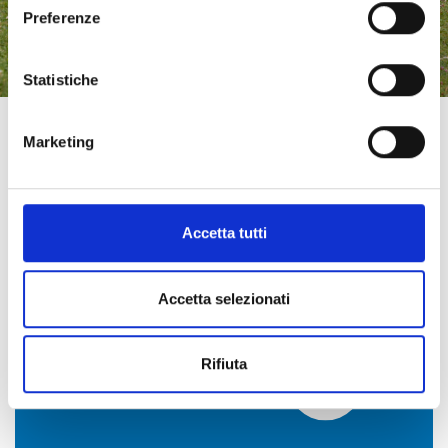
Preferenze
Statistiche
Marketing
Accetta tutti
Accetta selezionati
LEGGI TUTTI
Rifiuta
GLI ARTICOLI