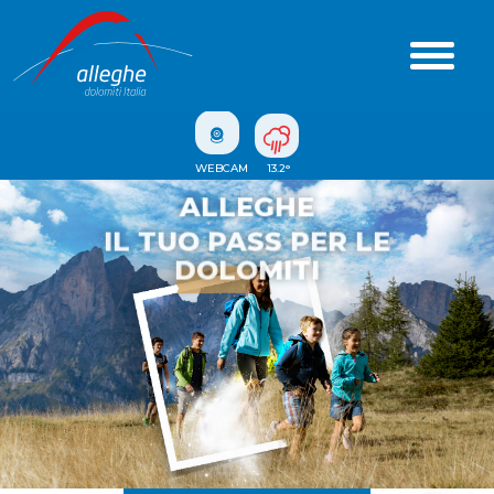
WEBCAM
13.2
°
ALLEGHE
IL TUO PASS PER LE
DOLOMITI