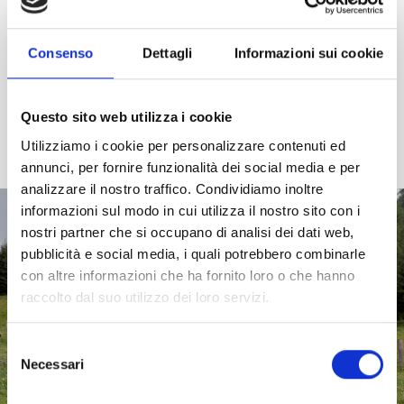
I BAMBINI ALLA SCOPERTA
DELLA MONTAGNA
Consenso
Dettagli
Informazioni sui cookie
I bambini amano la montagna. Un ruscello che
scorre nel bosco, uno scoiattolo che corre...
Questo sito web utilizza i cookie
Utilizziamo i cookie per personalizzare contenuti ed
READ ARTICLE
annunci, per fornire funzionalità dei social media e per
analizzare il nostro traffico. Condividiamo inoltre
informazioni sul modo in cui utilizza il nostro sito con i
nostri partner che si occupano di analisi dei dati web,
pubblicità e social media, i quali potrebbero combinarle
con altre informazioni che ha fornito loro o che hanno
raccolto dal suo utilizzo dei loro servizi.
Selezione
Necessari
del
consenso