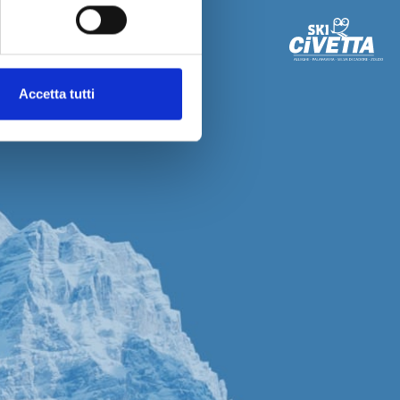
Telefono: +39 0437
523544
Email:
info@alleghefunivie.com
Accetta tutti
Corso Venezia 3
32022 Alleghe (BL)
P.I. 00215840257