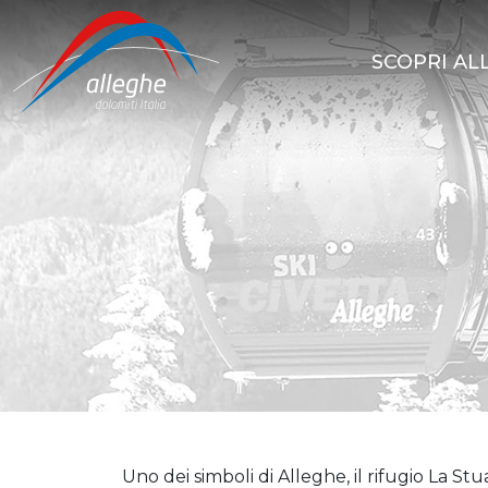
SCOPRI AL
DOWNLOAD
INVERNO
WINTER
DOLOMITI
BROCHURE
–
INVERNO
UNESCO
SKI
Uno dei simboli di Alleghe, il rifugio La 
SKI