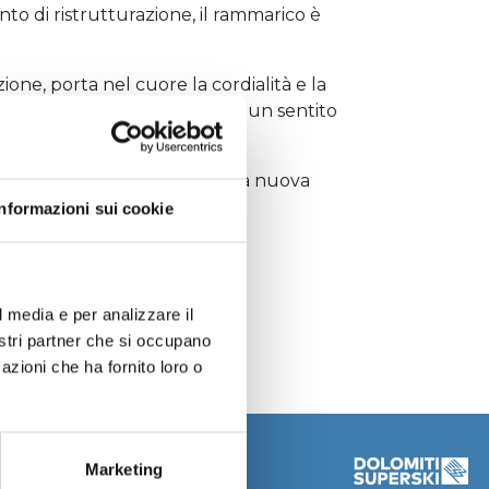
nto di ristrutturazione, il rammarico è
ione, porta nel cuore la cordialità e la
 La Stua e, nel rivolgere loro un sentito
idere.
 La Stua con la garanzia che la nuova
Informazioni sui cookie
l media e per analizzare il
nostri partner che si occupano
azioni che ha fornito loro o
CONTACTS
Marketing