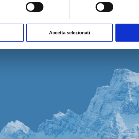
INVERNO
Guida pratica
SPLASH PARTY
PREZZI SKIPASS
BAITE APERTE
LISTINO SKIPASS
ESTATE
IMPIANTI APERTI
Accetta selezionati
TRASPARENZA
CONTATTACI