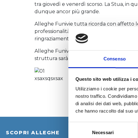
tra giovedì e venerdì scorso. La Stua, in q
CIVETTA
CIVETTA
dunque ancor più grande.
DOWNLOAD
INVERNO
Alleghe Funivie tutta ricorda con affetto le
SKI
professionalità di quanti, la Fam. De Toni 
AD
SUMMER
TOURS
ringraziamento, vuole rassicurare, oltre la
ALLEGHE
FREESTYLE
Alleghe Funivie Spa, vicina alla Famiglia B
BROCHURE
struttura sarà presentata già all’inizio del
Consenso
WEBCAM
&
METEO
SNOWPARK
xsaxsqsxsax
Questo sito web utilizza i c
CIVETTA
Utilizziamo i cookie per perso
BAMBINI
nostro traffico. Condividiamo 
ALLEGHE
E
di analisi dei dati web, pubbl
che hanno raccolto dal suo uti
UP
FAMIGLIE
Selezione
SCUOLE
SCOPRI ALLEGHE
COSA FARE
Necessari
del