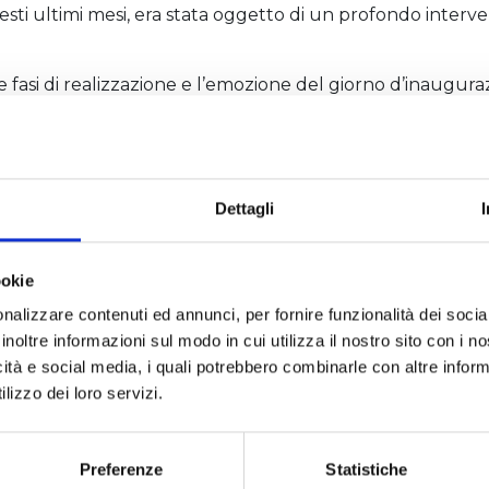
uesti ultimi mesi, era stata oggetto di un profondo interve
 fasi di realizzazione e l’emozione del giorno d’inauguraz
prima e La Fam. Bellenzier poi, hanno con passione gestito
 speranza, che La Stua l’anno prossimo tornerà a farci sorr
ellenzier, attuale gestore del rifugio, ricostruirà dunque
la prossima stagione invernale.
Dettagli
ookie
nalizzare contenuti ed annunci, per fornire funzionalità dei socia
inoltre informazioni sul modo in cui utilizza il nostro sito con i 
icità e social media, i quali potrebbero combinarle con altre inform
lizzo dei loro servizi.
EVENTI&MAGAZINE
GUIDA PRATICA
Preferenze
Statistiche