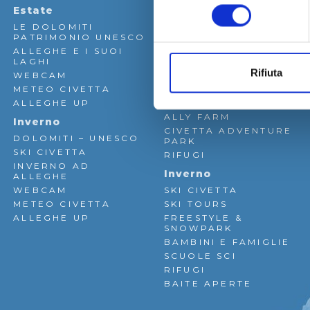
SCI
consenso
Estate
Estate
LE DOLOMITI
ESCURSIONI &
RIFUGI
PATRIMONIO UNESCO
TREKKING
ALLEGHE E I SUOI
MOUNTAIN BIKE
LAGHI
VIE FERRATE
BAITE
Rifiuta
WEBCAM
LE FALESIE
METEO CIVETTA
ATTIVITÀ PER LA
APERTE
ALLEGHE UP
FAMIGLIA
ALLY FARM
Inverno
CIVETTA ADVENTURE
DOLOMITI – UNESCO
PARK
SKI CIVETTA
RIFUGI
INVERNO AD
Inverno
ALLEGHE
WEBCAM
SKI CIVETTA
METEO CIVETTA
SKI TOURS
ALLEGHE UP
FREESTYLE &
SNOWPARK
BAMBINI E FAMIGLIE
SCUOLE SCI
RIFUGI
BAITE APERTE