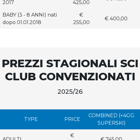
2017
425,00
BABY (3 - 8 ANNI) nati
€
€ 400,00
dopo 01.01.2018
255,00
PREZZI STAGIONALI SCI
CLUB CONVENZIONATI
2025/26
COMBINED (+4GG
TYPE
PRICE
SUPERSKI)
€
ADULTI
€ 745,00