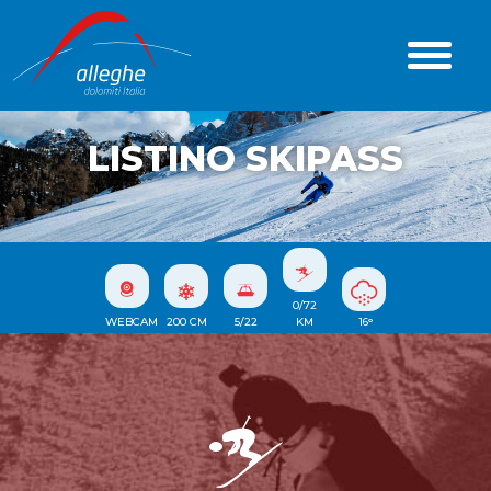
LISTINO SKIPASS
0/72
WEBCAM
200
CM
5/22
KM
16
°