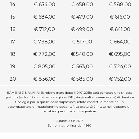
14
€ 654,00
€ 458,00
€ 588,00
15
€ 684,00
€ 479,00
€ 616,00
16
€ 712,00
€ 499,00
€ 641,00
17
€ 738,00
€ 517,00
€ 664,00
18
€ 772,00
€ 540,00
€ 695,00
19
€ 805,00
€ 563,00
€ 724,00
20
€ 836,00
€ 585,00
€ 752,00
BAMBINI 3-8 ANNI Al Bambino (nato dopo il 01.01.2018) sarà concesso uno skipass
gratuito (esclusi 12 giorni nella stagione, DTL, stagionali e tessere valore) di durata e
tipologia pari a quella dello skipass acquistato contestualmente da un
accompagnatore “maggiorenne pagante”. La gratuità è intesa nel rapporto un
bambino per un accompagnatore.
Junior: 2008-2017
Senior: nati prima del 1960