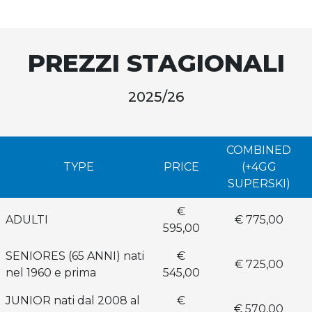
PREZZI STAGIONALI
2025/26
COMBINED
TYPE
PRICE
(+4GG
SUPERSKI)
€
ADULTI
€ 775,00
595,00
SENIORES (65 ANNI) nati
€
€ 725,00
nel 1960 e prima
545,00
JUNIOR nati dal 2008 al
€
€ 570,00