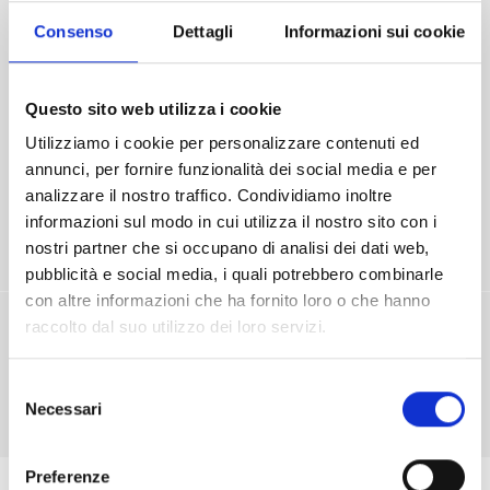
14
€ 588,00
€ 412,00
€ 529,00
Consenso
Dettagli
Informazioni sui cookie
15
€ 616,00
€ 431,00
€ 554,00
16
€ 641,00
€ 449,00
€ 577,00
Questo sito web utilizza i cookie
17
€ 664,00
€ 465,00
€ 598,00
Utilizziamo i cookie per personalizzare contenuti ed
annunci, per fornire funzionalità dei social media e per
18
€ 695,00
€ 486,00
€ 625,00
analizzare il nostro traffico. Condividiamo inoltre
informazioni sul modo in cui utilizza il nostro sito con i
19
€ 724,00
€ 507,00
€ 652,00
nostri partner che si occupano di analisi dei dati web,
20
€ 752,00
€ 527,00
€ 677,00
pubblicità e social media, i quali potrebbero combinarle
con altre informazioni che ha fornito loro o che hanno
BAMBINI 3-8 ANNI Al Bambino (nato dopo il 01.01.2018) sarà concesso uno skipass
raccolto dal suo utilizzo dei loro servizi.
gratuito (esclusi 12 giorni nella stagione, DTL, stagionali e tessere valore) di durata e
tipologia pari a quella dello skipass acquistato contestualmente da un
accompagnatore “maggiorenne pagante”. La gratuità è intesa nel rapporto un
bambino per un accompagnatore.
Selezione
Necessari
del
Junior: 2008-2017
Senior: nati prima del 1960
consenso
Preferenze